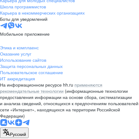
Карьера для молодых специалистов
pr@nsk.hh.ru
Школа программистов
Карьера в некоммерческих организациях
Минск
Боты для уведомлений
пр-т Дзержинского, д. 57,
10 этаж, помещение 45-1
Мобильное приложение
+375 (17)
336-03-02
Этика и комплаенс
pr@rabota.by
Оказание услуг
Использование сайтов
Алматы
Защита персональных данных
Пользовательское соглашение
пр. Абая, д. 151, БЦ Алатау,
ИТ аккредитация
12 этаж, офис 1209
На информационном ресурсе hh.ru
применяются
+7 727 232-13-13
рекомендательные технологии
(информационные технологии
pr@headhunter.com.kz
предоставления информации на основе сбора, систематизации
и анализа сведений, относящихся к предпочтениям пользователей
сети «Интернет», находящихся на территории Российской
Федерации)
Русский