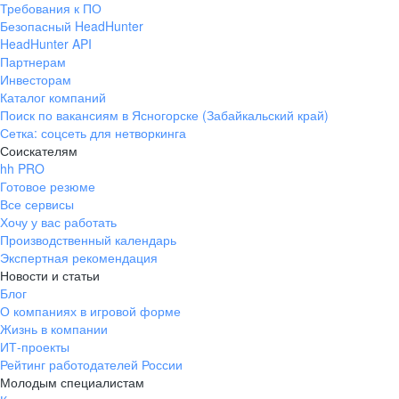
Требования к ПО
pr@ural.hh.ru
Безопасный HeadHunter
HeadHunter API
Краснодар
Партнерам
Инвесторам
ул. Янковского, д. 169, 7 этаж,
Каталог компаний
706 каб.
Поиск по вакансиям в Ясногорске (Забайкальский край)
+7 861 205-55-57
Сетка: соцсеть для нетворкинга
pr@krd.hh.ru
Соискателям
hh PRO
Готовое резюме
Владивосток
Все сервисы
пер. Ланинский д. 4, офис 3.4
Хочу у вас работать
Производственный календарь
+7 423 202-33-28
Экспертная рекомендация
pr@dv.hh.ru
Новости и статьи
Блог
Новосибирск
О компаниях в игровой форме
Жизнь в компании
ул. Большевистская, д. 35,
ИТ-проекты
помещение 21
Рейтинг работодателей России
+7 383 207-94-64
Молодым специалистам