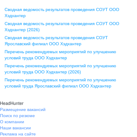
Сводная ведомость результатов проведения СОУТ ООО
Воронеж
Хэдхантер
Сводная ведомость результатов проведения СОУТ ООО
ул. Комиссаржевской, д. 10,
Хэдхантер (2026)
офис 1212
Сводная ведомость результатов проведения СОУТ
+7 473 280-05-05
Ярославский филиал ООО Хэдхантер
pr@vrn.hh.ru
Перечень рекомендуемых мероприятий по улучшению
условий труда ООО Хэдхантер
Казань
Перечень рекомендуемых мероприятий по улучшению
ул. Спартаковская, д. 2А, этаж 3,
условий труда ООО Хэдхантер (2026)
помещение 15
Перечень рекомендуемых мероприятий по улучшению
условий труда Ярославский филиал ООО Хэдхантер
+7 843 212-12-50
pr@kzn.hh.ru
HeadHunter
Размещение вакансий
Екатеринбург
Поиск по резюме
ул. Боевых Дружин, стр. 20,
О компании
5 этаж, офис 505, 521
Наши вакансии
Реклама на сайте
+7 343 226-79-99