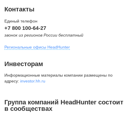
Контакты
Единый телефон
+7 800 100-64-27
звонок из регионов России бесплатный
Региональные офисы HeadHunter
Москва
Инвесторам
внутригородская территория
Информационные материалы компании размещены по
Муниципальный округ Тверской,
адресу:
investor.hh.ru
2-я Брестская ул., д. 48,
помещение 25
+7 495 974-64-27
Группа компаний HeadHunter состоит
+7 495 980-64-27
в сообществах
+7 495 134-92-24
press@hh.ru