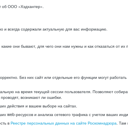
ет об ООО «Хэдхантер».
но и всегда содержали актуальную для вас информацию.
акие они бывают, для чего они нам нужны и как отказаться от их 
рректно. Без них сайт или отдельные его функции могут работат
альную на время текущей сессии пользователя. Позволяют собира
 проводят, возникают ли ошибки.
их действия и вашем выборе на сайтах.
х web-ресурсов и анализа сетевого трафика с учетом ваших инд
есть в
Реестре персональных данных на сайте Роскомнадзора
. Там