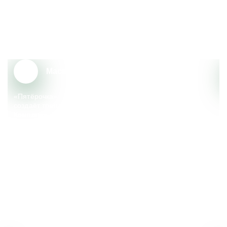
Почему сотрудники выбирают
«Пятёрочку»?
Масштаб и надёжность
«Пятёрочка» – крупный федеральный ритейлер, который
создаёт тренды, меняющие сферу розничной торговли.
Компания реализует множество социальных
и экологических инициатив, поддерживает местные
сообщества.