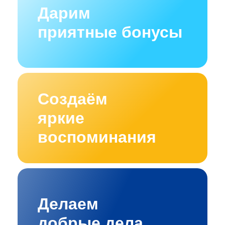
Дарим
приятные бонусы
Создаём
яркие
воспоминания
Делаем
добрые дела