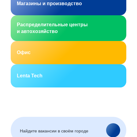
Магазины и производство
Распределительные центры
и автохозяйство
Офис
Lenta Tech
Москва
Санкт-Петербург
Екатеринбург
Новосибирск
Горно-Алтайск
Барнаул
Благовещенск
Архангельск
(Амурская область)
Астрахань
Белгород