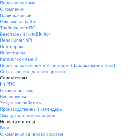
Поиск по резюме
Краснознаменск
Ладушкин
(Калининградская
О компании
область)
Наши вакансии
Мамоново
Неман
Реклама на сайте
Требования к ПО
Нестеров
Озерск
Безопасный HeadHunter
(Калининградская
область)
HeadHunter API
Партнерам
Пионерский
Полесск
Инвесторам
Правдинск
Светлогорск
Каталог компаний
(Калининградская
Поиск по вакансиям в Ясногорске (Забайкальский край)
область)
Сетка: соцсеть для нетворкинга
Светлый
Славск
Соискателям
Советск
Черняховск
hh PRO
(Калининградская
Готовое резюме
область)
Все сервисы
Республика Коми
Воркута
Хочу у вас работать
Вуктыл
Емва
Производственный календарь
Экспертная рекомендация
Инта
Микунь
Новости и статьи
Печора
Сосногорск
Блог
Усинск
Ухта
О компаниях в игровой форме
Новгородская
Боровичи