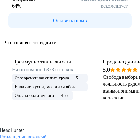
64
%
рекомендует
Буркина Фасо
Минск
Гомель
Могилев
Оставить отзыв
Витебск
Гродно
Брест
Архангельская
область
Что говорят сотрудники
Каргополь
Коряжма
Котлас
Мезень
Мирный
Новодвинск
Преимущества и льготы
Продавец унив
(Архангельская
5,0
На основании
6878
отзывов
область)
Свобода выбора 
Своевременная оплата труда — 5 675
Няндома
Онега
лояльность,рядом
Северодвинск
Сольвычегодск
Наличие кухни, места для обеда — 4 999
взаимопонимани
Шенкурск
Калининградская
Оплата больничного — 4 771
коллектив
область
Багратионовск
Балтийск
Гвардейск
Гурьевск
(Калининградская
область)
HeadHunter
Гусев
Зеленоградск
Размещение вакансий