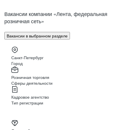
Нижний Новгород
Великий Новгород
Омск
Орел
Вакансии компании «Лента, федеральная
Оренбург
Пенза
розничная сеть»
Пермь
Петрозаводск
Псков
Ростов-на-Дону
Вакансии в выбранном разделе
Рязань
Самара
Саратов
Якутск
Южно-Сахалинск
Владикавказ
Санкт-Петербург
Смоленск
Ставрополь
Город
Тамбов
Казань
Розничная торговля
Тверь
Томск
Сферы деятельности
Кызыл
Тула
Тюмень
Ижевск
Кадровое агентство
Ульяновск
Уфа
Тип регистрации
Хабаровск
Абакан
Челябинск
Грозный
Чита
Чебоксары
Ярославль
Луганск