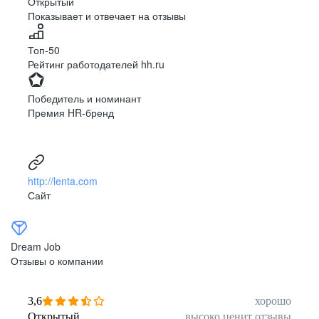
Открытый
Показывает и отвечает на отзывы
Луцк
Севастополь
Симферополь
Сумы
Топ-50
Тернополь
Ужгород
Рейтинг работодателей hh.ru
Харьков
Херсон
Хмельницкий
Черкассы
Победитель и номинант
Черновцы
Чернигов
Премия HR-бренд
Ленинградская
Ханты-Мансийск
область
Тольятти
Дудинка
(Красноярский край)
http://lenta.com
Тура (Красноярский
Агинское
Сайт
край)
(Забайкальский АО)
Усть-Ордынский
Палана
Анадырь
Сочи
Dream Job
Норильск
Дзержинск
Отзывы о компании
(Нижегородская
область)
Арзамас
Саров
3,6
хорошо
Обнинск
Салехард
Открытый
высоко ценит отзывы