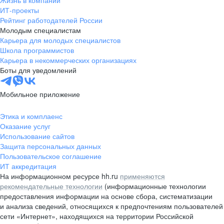
Жизнь в компании
область
ИТ-проекты
Рейтинг работодателей России
Валдай
Малая Вишера
Молодым специалистам
Окуловка
Пестово
Карьера для молодых специалистов
Сольцы
Старая Русса
Школа программистов
Карьера в некоммерческих организациях
Холм
Чудово
Боты для уведомлений
Мурманская область
Апатиты
Гаджиево
Заозерск
Мобильное приложение
Заполярный
Кандалакша
Кировск (Мурманская
Ковдор
Этика и комплаенс
область)
Оказание услуг
Кола
Мончегорск
Использование сайтов
Защита персональных данных
Оленегорск
Островной
Пользовательское соглашение
Полярные Зори
Полярный
ИТ аккредитация
Североморск
Снежногорск
На информационном ресурсе hh.ru
применяются
Республика Карелия
Беломорск
рекомендательные технологии
(информационные технологии
предоставления информации на основе сбора, систематизации
Кемь
Кондопога
и анализа сведений, относящихся к предпочтениям пользователей
Костомукша
Лахденпохья
сети «Интернет», находящихся на территории Российской
Медвежьегорск
Олонец