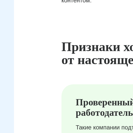
контентом.
Признаки х
от настояще
Проверенны
работодатель
Такие компании под