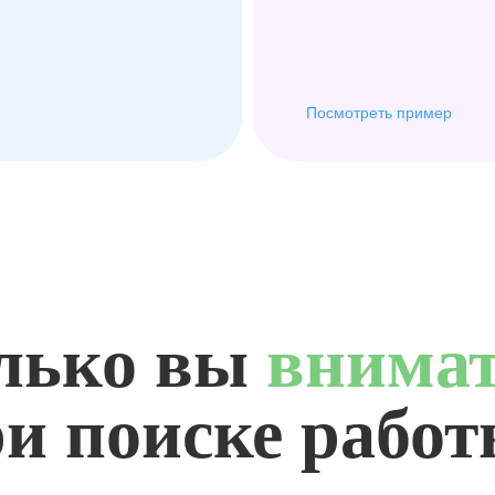
Посмотреть пример
лько вы
внима
и поиске рабо