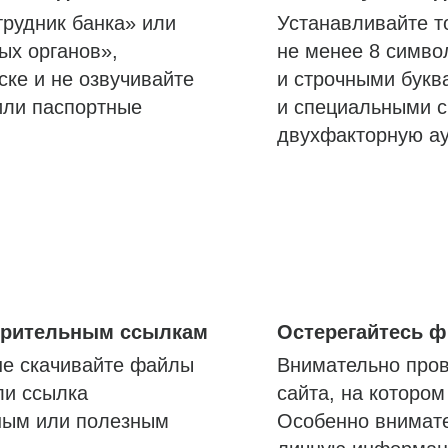
трудник банка» или
Устанавливайте т
ых органов»,
не менее 8 симво
ске и не озвучивайте
и строчными букв
или паспортные
и специальными с
двухфакторную а
озрительным ссылкам
Остерегайтесь 
не скачивайте файлы
Внимательно пров
ли ссылка
сайта, на которо
ным или полезным
Особенно внимате