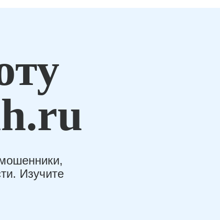
оту
h.ru
-мошенники,
ти. Изучите