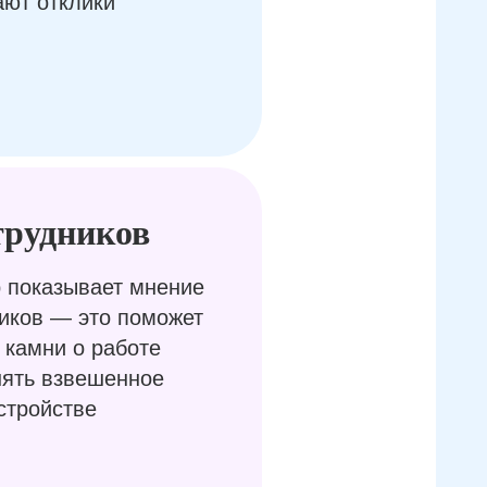
ают отклики
трудников
 показывает мнение
иков — это поможет
 камни о работе
нять взвешенное
стройстве