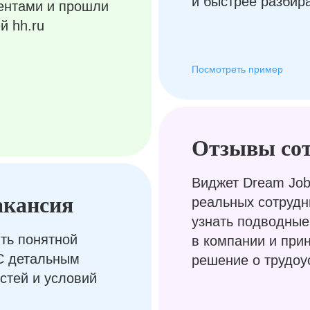
и быстрее разбир
ентами и прошли
й hh.ru
Посмотреть пример
Отзывы со
Виджет Dream Job
акансия
реальных сотрудн
узнать подводные
ть понятной
в компании и при
С детальным
решение о трудоу
стей и условий