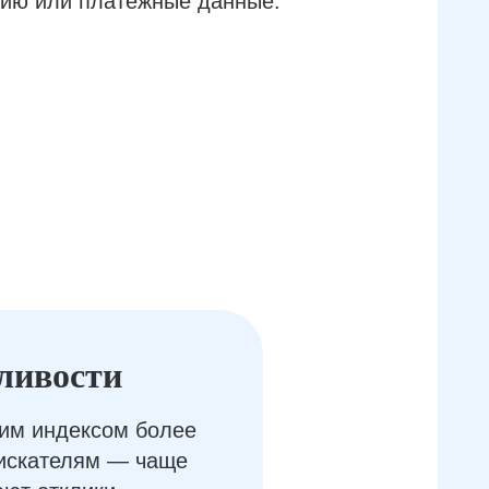
ию или платёжные данные.
ливости
им индексом более
оискателям — чаще