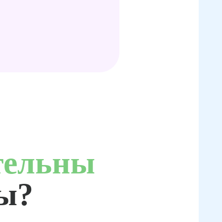
тельны
ты?