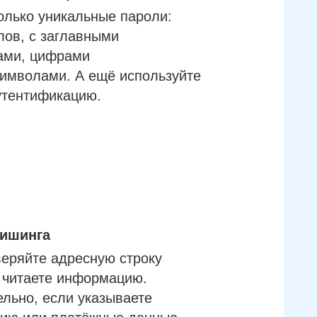
олько уникальные пароли:
лов, с заглавными
ами, цифрами
имволами. А ещё используйте
утентификацию.
фишинга
еряйте адресную строку
м читаете информацию.
льно, если указываете