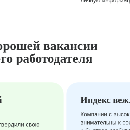
личную информац
орошей вакансии
го работодателя
й
Индекс веж
Компании с высок
внимательны к с
твердили свою